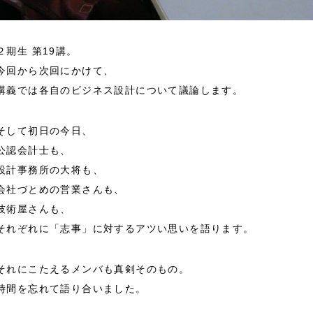
２期生 第19講。
今回から次回にかけて、
講義では各自のビジネス設計について議論します。
そして初日の今日、
公認会計士も、
設計事務所の大将も、
会社づとめの営業さんも、
技術屋さんも、
それぞれに「志事」に対するアツい思いを語ります。
それにこたえるメンバも真剣そのもの。
時間を忘れて語り合いました。