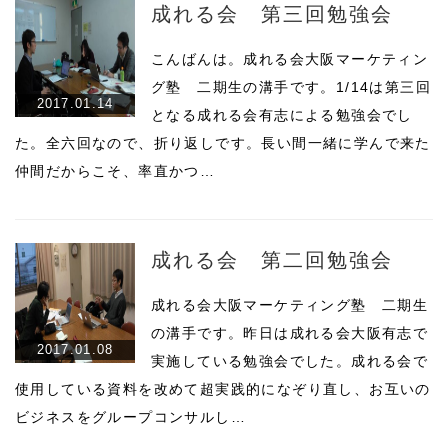
成れる会 第三回勉強会
こんばんは。成れる会大阪マーケティン
グ塾 二期生の溝手です。1/14は第三回
2017.01.14
となる成れる会有志による勉強会でし
た。全六回なので、折り返しです。長い間一緒に学んで来た
仲間だからこそ、率直かつ…
成れる会 第二回勉強会
成れる会大阪マーケティング塾 二期生
の溝手です。昨日は成れる会大阪有志で
2017.01.08
実施している勉強会でした。成れる会で
使用している資料を改めて超実践的になぞり直し、お互いの
ビジネスをグループコンサルし…