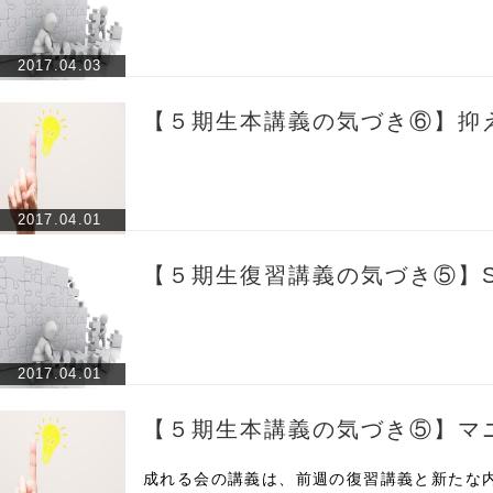
2017.04.03
【５期生本講義の気づき⑥】抑
2017.04.01
【５期生復習講義の気づき⑤】S
2017.04.01
【５期生本講義の気づき⑤】マ
成れる会の講義は、前週の復習講義と新たな