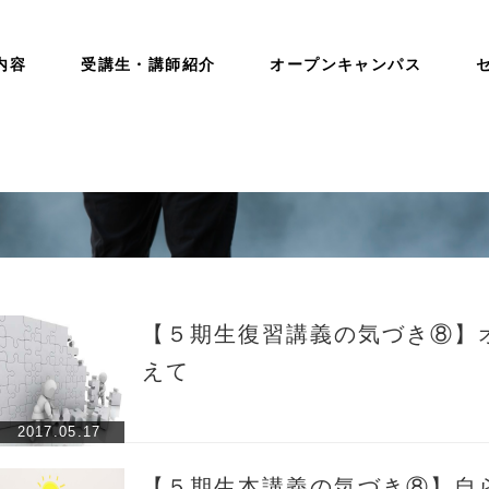
内容
受講生・講師紹介
オープンキャンパス
【５期生復習講義の気づき⑧】
えて
2017.05.17
【５期生本講義の気づき⑧】自