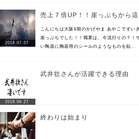
売上７倍UP！！崖っぷちから
こんにちは大阪6期のかげやま あやこですい
崖っぷちでした！！職業は、今流行りの？！
2018.07.07
い陶器に陶器用のシールのようなものを貼…
武井壮さんが活躍できる理由
2018.06.27
終わりは始まり