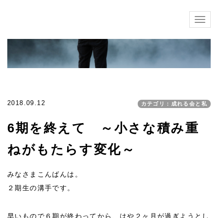
Togg
navig
2018.09.12
カテゴリ：成れる会と私
6期を終えて ～小さな積み重
ねがもたらす変化～
みなさまこんばんは。
２期生の溝手です。
早いもので６期が終わってから、はや２ヶ月が過ぎようとし